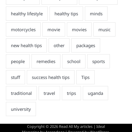
Copyright © 2026
Read All My articles
| Ideal
Magazine by
Ascendoor
| Powered by
WordPress
.